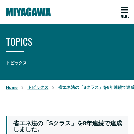
開発姿勢
プラスチック成形
ファインセラミックス
TOPICS
Fine Ceramics(EN)
トピックス
お知らせ
会社概要
Home
トピックス
省エネ法の「Sクラス」を8年連続で達
各種取り組み
お問い合わせ
採用情報
省エネ法の「Sクラス」を8年連続で達成
しました。